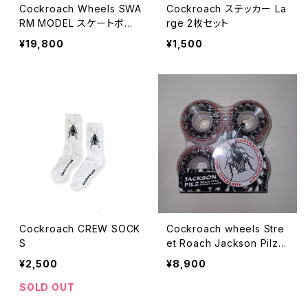
Cockroach Wheels SWA
Cockroach ステッカー La
RM MODEL スケートボー
rge 2枚セット
ド デッキ
¥19,800
¥1,500
Cockroach CREW SOCK
Cockroach wheels Stre
S
et Roach Jackson Pilz 5
4mm 101A Made in USA
¥2,500
¥8,900
SOLD OUT