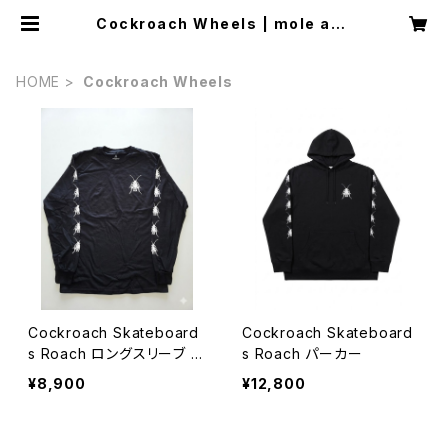
Cockroach Wheels | mole age
ncy
HOME
Cockroach Wheels
Cockroach Skateboard
Cockroach Skateboard
s Roach ロングスリーブ T
s Roach パーカー
シャツ
¥8,900
¥12,800