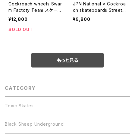
Cockroach wheels Swar
JPN National × Cockroa
m Factoty Team スケート
ch skateboards Street
ボード ウィール
Roach スケートボード ウィ
¥12,800
¥9,800
ール
SOLD OUT
もっと見る
CATEGORY
Toxic Skates
Black Sheep Underground