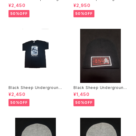
ound Bobby Brown アートT
NOW WE FIGHT BACK L/S
¥2,450
¥2,950
シャツ
Tシャツ
50%OFF
50%OFF
Black Sheep Underground
Black Sheep Underground
Bill Danforth Tシャツ
ニットキャップ
¥2,450
¥1,450
50%OFF
50%OFF