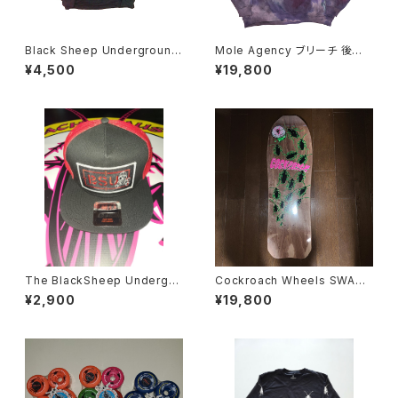
Black Sheep Underground
Mole Agency ブリーチ 後染
NOW WE FIGHT BACK パ
め テストプリント パーカー
¥4,500
¥19,800
ーカー
The BlackSheep Undergro
Cockroach Wheels SWAR
und メッシュキャップ BSU zo
M MODEL スケートボード デッ
¥2,900
¥19,800
rlac
キ