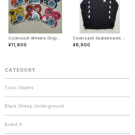
Cockroach Wheels Origina
Cockroach Skateboards R
ls スケートボード ウィール
oach ロングスリーブ Tシャツ
¥11,800
¥8,900
CATEGORY
Toxic Skates
Black Sheep Underground
Brand X