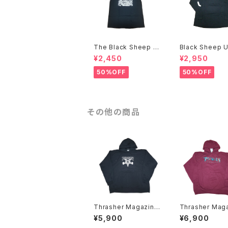
The Black Sheep U
Black Sheep 
nderground Bobby
ground NOW W
¥2,450
¥2,950
Brown アートTシャツ
GHT BACK L/S Tシャ
ツ
50%OFF
50%OFF
その他の商品
Thrasher Magazine
Thrasher Mag
666 Skate Goat パー
パーカー
¥5,900
¥6,900
カー