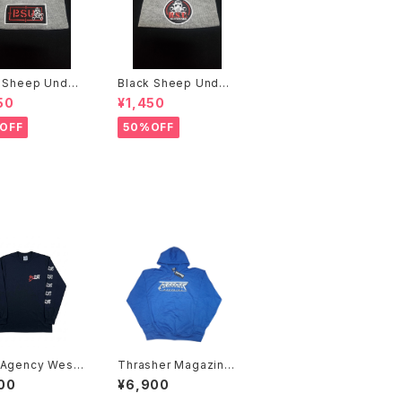
 Sheep Under
Black Sheep Under
ground ニットキャップ
ground ニットキャップ
50
¥1,450
OFF
50%OFF
ency Wes H
Thrasher Magazine
ロングTシャ
パーカー
00
¥6,900