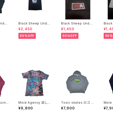
Under
Black Sheep Under
Black Sheep Under
Black
E FI
ground Bill Danforth
ground ニットキャッ
¥2,450
¥1,450
¥1,4
Tシャツ
プ
50%OFF
50%OFF
50%
azine
Mole Agency 試し刷
Toxic skates ロゴ パ
Mole Ag
り Tシャツ 後染め 手刷
ーカー スケートボード
umpston 
¥9,800
¥7,900
¥7,9
り
ツ