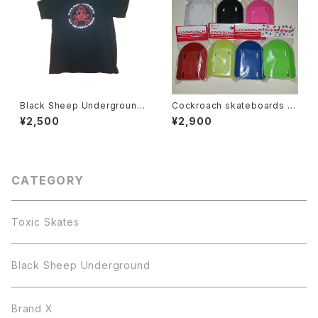
Black Sheep Underground
Cockroach skateboards R
ONLY THE DIEHARD REM
oach Pods ライザー パッド
¥2,500
¥2,900
AIN Tシャツ
CATEGORY
Toxic Skates
Black Sheep Underground
Brand X