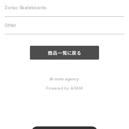
Zorlac Skateboards
Other
商品一覧に戻る
© mole agency
Powered by