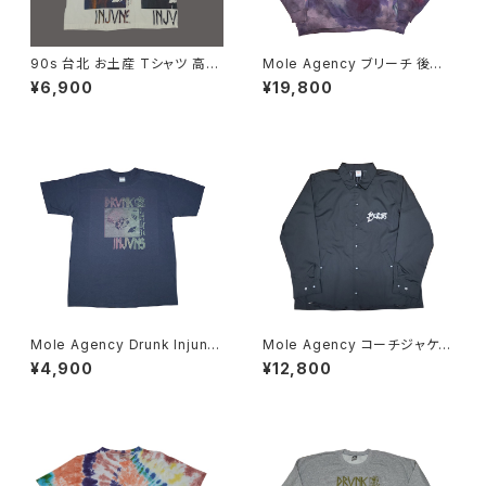
90s 台北 お土産 Tシャツ 高級
Mole Agency ブリーチ 後染
Drunk Injuns Mole Agency
め テストプリント パーカー
¥6,900
¥19,800
Mole Agency Drunk Injuns
Mole Agency コーチジャケッ
テスト Tシャツ 手刷り Skate R
ト Wes Humpston 手刷り
¥4,900
¥12,800
ock