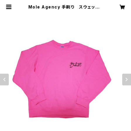
Mole Agency 手刷り スウェット |
mole agency