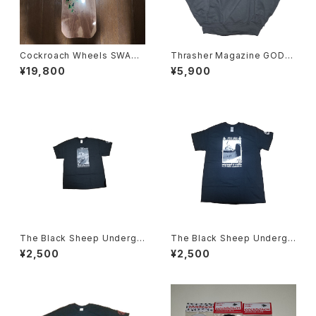
Cockroach Wheels SWAR
Thrasher Magazine GODZI
M MODEL スケートボード デッ
LLA ゴジラ スウェット
¥19,800
¥5,900
キ
The Black Sheep Undergr
The Black Sheep Undergr
ound John Gibson Tシャツ
ound Steve Alba Tシャツ
¥2,500
¥2,500