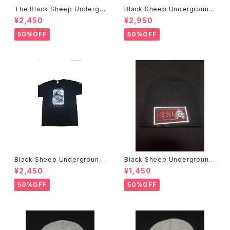
The Black Sheep Undergr
Black Sheep Underground
ound Bobby Brown アートT
NOW WE FIGHT BACK L/S
¥2,450
¥2,950
シャツ
Tシャツ
50%OFF
50%OFF
Black Sheep Underground
Black Sheep Underground
Bill Danforth Tシャツ
ニットキャップ
¥2,450
¥1,450
50%OFF
50%OFF