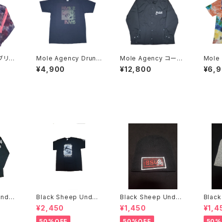
Mole Agency Drunk
Mole Agency コーチ
Mole Ag
Injuns テスト Tシャツ
ジャケット Wes Hump
Injuns
¥4,900
¥12,800
¥6,
手刷り Skate Rock
ston 手刷り
イ 手
Under
Black Sheep Under
Black Sheep Under
Black
E FI
ground Bill Danforth
ground ニットキャッ
¥2,450
¥1,450
¥1,4
Tシャツ
プ
50%OFF
50%OFF
50%