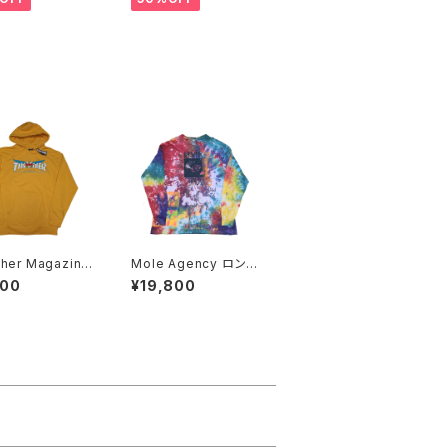
sher Magazine
Mole Agency ロング
ture Trucks パ
Tシャツ 手刷り 後染め
900
¥19,800
ー
Drunk Injuns