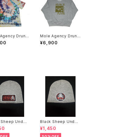
ency Drunk
Mole Agency Drunk
 Tシャツ タイダ
Injuns スウェット 手刷
900
¥6,900
刷り 染め
り
 Sheep Under
Black Sheep Under
ground ニットキャップ
ground ニットキャップ
50
¥1,450
OFF
50%OFF