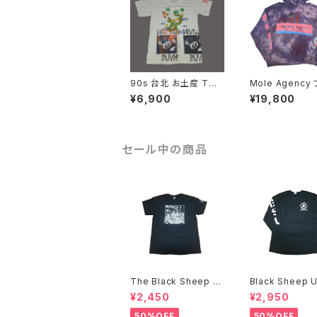
90s 台北 お土産 Tシ
Mole Agency ブリー
ャツ 高級 Drunk Injun
チ 後染め テストプリン
¥6,900
¥19,800
s Mole Agency
ト パーカー
セール中の商品
The Black Sheep U
Black Sheep 
nderground Bobby
ground NOW W
¥2,450
¥2,950
Brown アートTシャツ
GHT BACK L/S Tシャ
ツ
50%OFF
50%OFF