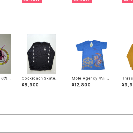
Cockroach Skatebo
Mole Agency マルチ
Thra
枚セット
ards Roach ロングス
プリント Tシャツ
x Ven
¥8,900
¥12,800
¥6,
リーブ Tシャツ
ーカ