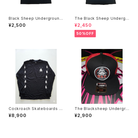
Black Sheep Underground
The Black Sheep Undergr
Mcrad Chuck Treece Tシャ
ound Bobby Brown アートT
¥2,500
¥2,450
ツ
シャツ
50%OFF
Cockroach Skateboards R
The Blacksheep Undergro
oach ロングスリーブ Tシャツ
und メッシュキャップ BSU Z
¥8,900
¥2,900
ORLAC