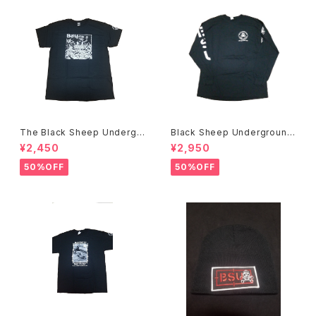
The Black Sheep Undergr
Black Sheep Underground
ound Bobby Brown アートT
NOW WE FIGHT BACK L/S
¥2,450
¥2,950
シャツ
Tシャツ
50%OFF
50%OFF