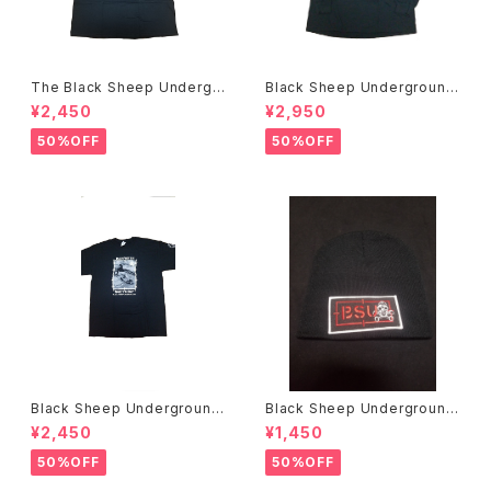
The Black Sheep Undergr
Black Sheep Underground
ound Bobby Brown アートT
NOW WE FIGHT BACK L/S
¥2,450
¥2,950
シャツ
Tシャツ
50%OFF
50%OFF
Black Sheep Underground
Black Sheep Underground
Bill Danforth Tシャツ
ニットキャップ
¥2,450
¥1,450
50%OFF
50%OFF