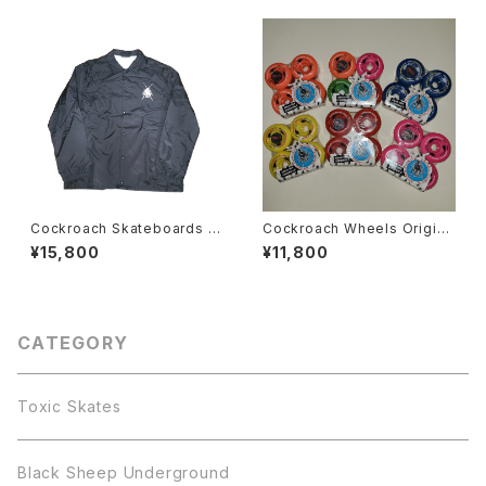
Cockroach Skateboards R
Cockroach Wheels Origina
oach コーチジャケット
ls スケートボード ウィール
¥15,800
¥11,800
CATEGORY
Toxic Skates
Black Sheep Underground