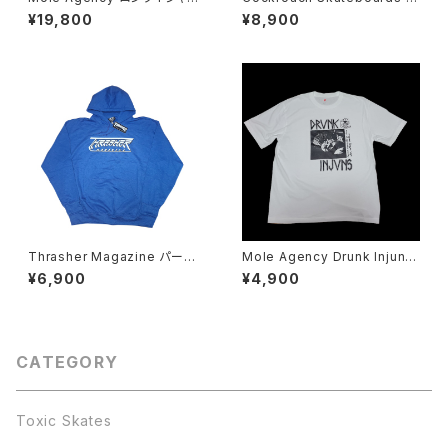
手刷り 後染め Drunk Injuns
oach ロングスリーブ Tシャツ
¥19,800
¥8,900
Thrasher Magazine パーカ
Mole Agency Drunk Injuns
ー
Tシャツ Skate Rock
¥6,900
¥4,900
CATEGORY
Toxic Skates