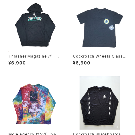
Thrasher Magazine パーカ
Cockroach Wheels Classic
ー
Logo Tシャツ
¥6,900
¥6,900
Mole Agency ロングTシャツ
Cockroach Skateboards R