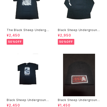
The Black Sheep Undergr
Black Sheep Underground
ound Bobby Brown アートT
NOW WE FIGHT BACK L/S
¥2,450
¥2,950
シャツ
Tシャツ
50%OFF
50%OFF
Black Sheep Underground
Black Sheep Underground
Bill Danforth Tシャツ
ニットキャップ
¥2,450
¥1,450