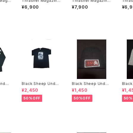
Thrasher Magazine
Thrasher Magazine
Thrasher M
パーカー
ブリーチ 後染め Tシャ
パーカ
¥6,900
¥7,900
¥6,
ツ
ケートボ
ジ
Under
Black Sheep Under
Black Sheep Under
Black
E FI
ground Bill Danforth
ground ニットキャッ
¥2,450
¥1,450
¥1,4
Tシャツ
プ
50%OFF
50%OFF
50%