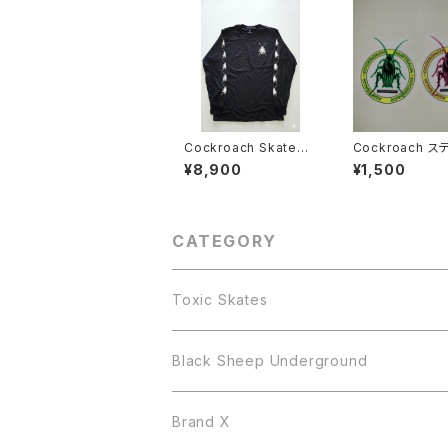
Cockroach Skatebo
Cockroach ステッカ
ards Roach ロングス
ー Large 2
¥8,900
¥1,500
リーブ Tシャツ
CATEGORY
Toxic Skates
Black Sheep Underground
Brand X