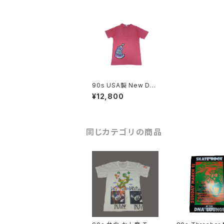
90s USA製 New De
al Skateboards Tシ
¥12,800
ャツ スケートボード ヴ
ィンテージ
同じカテゴリの商品