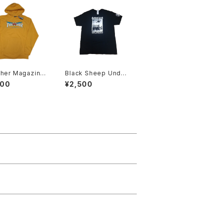
sher Magazine
Black Sheep Under
ture Trucks パ
ground Tom Grohol
900
¥2,500
ー
ski Tシャツ