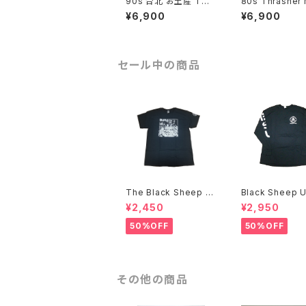
90s 台北 お土産 Tシ
80s Thrasher Maga
ャツ 高級 Drunk Injun
zine Skate Rock ポ
¥6,900
¥6,900
s Mole Agency
スター Salba Skatem
astertate ス
ード ヴィンテー
セール中の商品
The Black Sheep U
Black Sheep 
nderground Bobby
ground NOW W
¥2,450
¥2,950
Brown アートTシャツ
GHT BACK L/S Tシャ
ツ
50%OFF
50%OFF
その他の商品