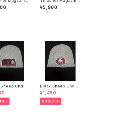
agazine
Thrasher Magazine
ー
GODZILLA ゴジラ ス
900
¥5,900
ウェット
 Sheep Under
Black Sheep Under
ground ニットキャップ
ground ニットキャップ
50
¥1,450
OFF
50%OFF