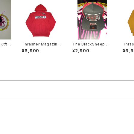
Thrasher Magazine
The BlackSheep Un
Thra
枚セット
x Baker Skateboard
derground メッシュキ
x Ven
¥6,900
¥2,900
¥6,
s パーカー
ャップ BSU zorlac
ーカ