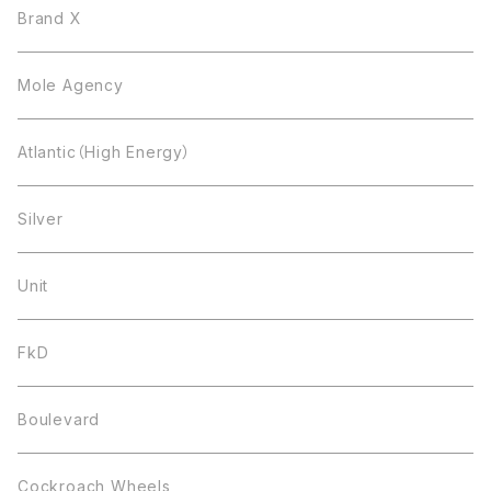
Brand X
Mole Agency
Atlantic（High Energy）
Silver
Unit
FkD
Boulevard
Cockroach Wheels