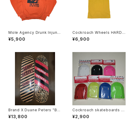
Mole Agency Drunk Injuns
Cockroach Wheels HARDLI
スウェット Skate Rock
NER Tシャツ
¥5,900
¥6,900
Brand X Duane Peters "Bull
Cockroach skateboards R
et-Pig" Jay Adams Shape
oach Pods ライザー パッド
¥13,800
¥2,900
スケートボード デッキ