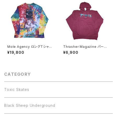
Mole Agency ロングTシャツ
Thrasher Magazine パーカ
手刷り 後染め Drunk Injuns
ー
¥19,800
¥6,900
CATEGORY
Toxic Skates
Black Sheep Underground