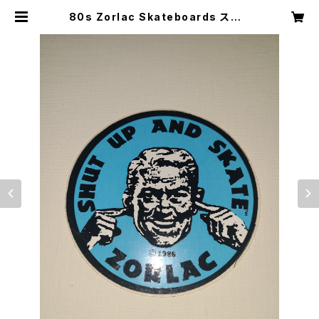
80s Zorlac Skateboards ステッ
カー Shut Up And Skate スケート
ボード ヴィンテージ | mole agenc
y