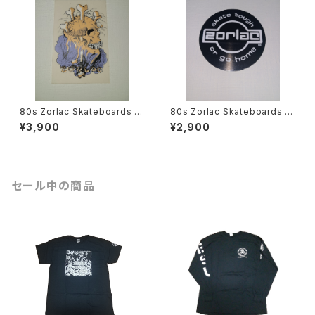
80s Zorlac Skateboards ス
80s Zorlac Skateboards ス
テッカー Pushead メタリカ2
テッカー skate tough or go
¥3,900
¥2,900
Metallica スケートボード
home スケートボード ヴィンテ
ージ
セール中の商品