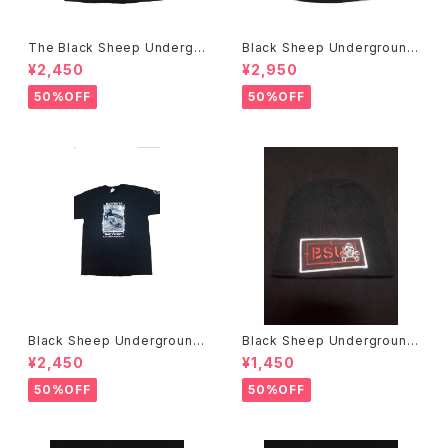
The Black Sheep Undergr
Black Sheep Underground
ound Bobby Brown アートT
NOW WE FIGHT BACK L/S
¥2,450
¥2,950
シャツ
Tシャツ
50%OFF
50%OFF
Black Sheep Underground
Black Sheep Underground
Bill Danforth Tシャツ
ニットキャップ
¥2,450
¥1,450
50%OFF
50%OFF