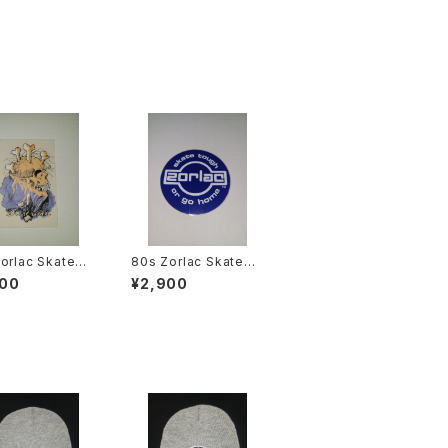
80s Zorlac Skatebo
ards ステッカー skate
900
¥2,900
tough or go home
ica スケートボード
スケートボード ヴィンテ
ージ