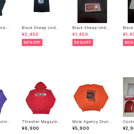
Under
Black Sheep Under
Black Sheep Under
Black
E FI
ground Bill Danforth
ground ニットキャッ
¥2,450
¥1,450
¥1,4
Tシャツ
プ
50%OFF
50%OFF
50%
azine
Thrasher Magazine
Mole Agency Drunk
Cockroac
ー
x Baker Skateboard
Injuns スウェット Skat
ards Roach Pods ラ
¥6,900
¥5,900
¥2,
s パーカー
e Rock
イザー