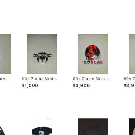
90s Zorlac Skatebo
80s Zorlac Skatebo
80s Zorlac Skatebo
 Pus
ards ステッカー スケー
ards ステッカー Pus
ards ステッカー Pus
¥1,000
¥3,900
¥3,
トボード ヴィンテージ
head ダブルカット
head メタリカ2 Metal
シュランケンヘッド ス
l
ケートボード