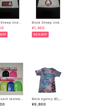
 Sheep Under
Black Sheep Under
ground ニットキャップ
ground ニットキャップ
50
¥1,450
OFF
50%OFF
h skatebo
Mole Agency 試し刷
り Tシャツ 後染め 手刷
900
¥9,800
 パッド
り