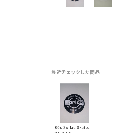
最近チェックした商品
80s Zorlac Skatebo
ards ステッカー skate