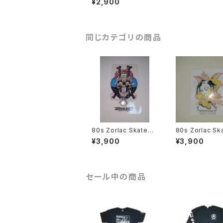
¥2,900
tough or go home
スケートボード ヴィンテ
ージ
同じカテゴリの商品
80s Zorlac Skatebo
80s Zorlac Skatebo
ards ステッカー Pus
ards ステッカー
¥3,900
¥3,900
head サイキックメタリ
head ガーゴイル2
カ Metallica スケー
スケートボード
トボード
セール中の商品