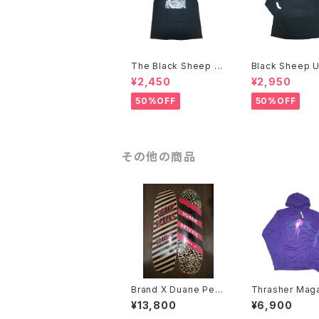
The Black Sheep U
Black Sheep 
nderground Bobby
ground NOW W
¥2,450
¥2,950
Brown アートTシャツ
GHT BACK L/S Tシャ
ツ
50%OFF
50%OFF
その他の商品
Brand X Duane Pete
Thrasher Mag
rs "Bullet-Pig" Jay
x Atlantic Drift パ
¥13,800
¥6,900
Adams Shape スケ
カー