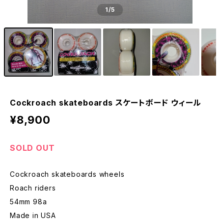
1
/5
Cockroach skateboards スケートボード ウィール
¥8,900
SOLD OUT
Cockroach skateboards wheels
Roach riders
54mm 98a
Made in USA