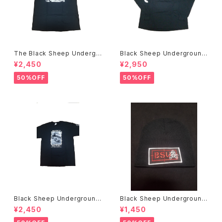
The Black Sheep Undergr
Black Sheep Underground
ound Bobby Brown アートT
NOW WE FIGHT BACK L/S
¥2,450
¥2,950
シャツ
Tシャツ
50%OFF
50%OFF
Black Sheep Underground
Black Sheep Underground
Bill Danforth Tシャツ
ニットキャップ
¥2,450
¥1,450