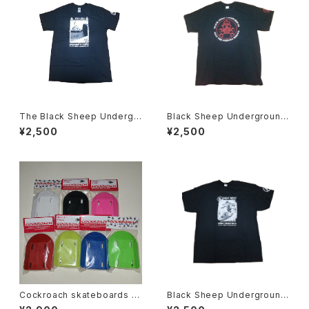
The Black Sheep Undergr
Black Sheep Underground
ound Steve Alba Tシャツ
ONLY THE DIEHARD REM
¥2,500
¥2,500
AIN Tシャツ
Cockroach skateboards R
Black Sheep Underground
oach Pods ライザー パッド
Mcrad Chuck Treece Tシャ