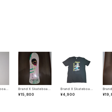
board
Brand X Skateboard
Brand X Skateboard
Brand
 man
s Dogma2 1/1 Ltd サ
s Anthrax Notman T
s Exodus Mosh pit
¥15,800
¥4,900
¥19,
ッカー
イン入り スケートボー
シャツ スケートボード
kille
ド デッキ
スラッシュメタル バンド
スケー