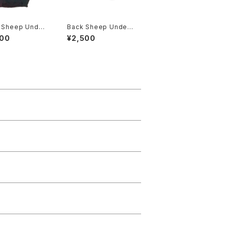
 Sheep Under
Back Sheep Underg
nd NOW WE FI
round Owen Nieder
500
¥2,500
 BACK パーカ
Tシャツ