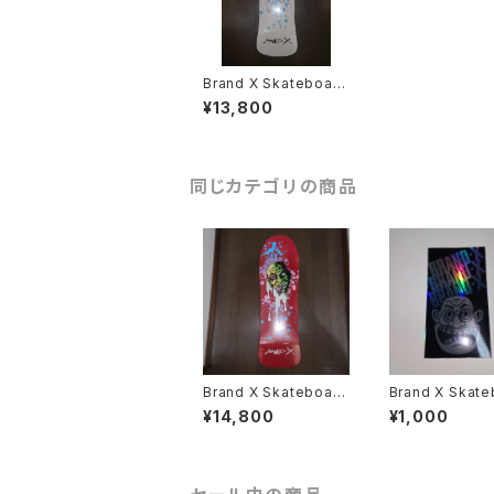
Brand X Skateboard
s Dogma 3 スケート
¥13,800
ボード デッキ
同じカテゴリの商品
Brand X Skateboard
Brand X Skate
s Dogma3 30/100 L
s Anthrax Not
¥14,800
¥1,000
td サイン入り スケート
ホログラム ステ
ボード デッキ
スケートボード