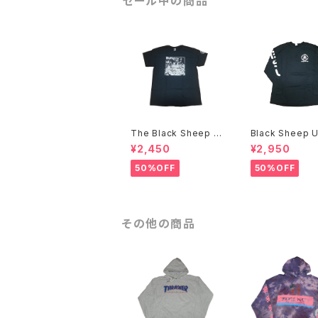
セール中の商品
The Black Sheep U
Black Sheep 
nderground Bobby
ground NOW W
¥2,450
¥2,950
Brown アートTシャツ
GHT BACK L/S Tシャ
ツ
50%OFF
50%OFF
その他の商品