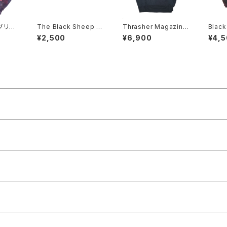
The Black Sheep U
Thrasher Magazine
Black
nderground John Gi
パーカー
grou
¥2,500
¥6,900
¥4,
bson Tシャツ
GHT
ー