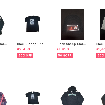
Under
Black Sheep Under
Black Sheep Under
Black
E FI
ground Bill Danforth
ground ニットキャッ
¥2,450
¥1,450
¥1,4
Tシャツ
プ
50%OFF
50%OFF
50%