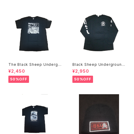
The Black Sheep Undergr
Black Sheep Underground
ound Bobby Brown アートT
NOW WE FIGHT BACK L/S
¥2,450
¥2,950
シャツ
Tシャツ
50%OFF
50%OFF