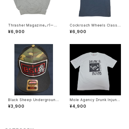
Thrasher Magazine。パーカ
Cockroach Wheels Classic
ー
Logo Tシャツ
¥6,900
¥6,900
Black Sheep Underground
Mole Agency Drunk Injuns
迷彩 メッシュキャップ
Tシャツ Skate Rock
¥3,900
¥4,900