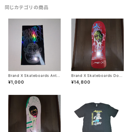
同じカテゴリの商品
Brand X Skateboards Anthr
Brand X Skateboards Dog
ax Not man ホログラム ステッ
ma3 30/100 Ltd サイン入り
¥1,000
¥14,800
カー スケートボード
スケートボード デッキ