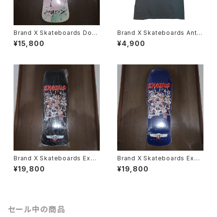
Brand X Skateboards Dog
Brand X Skateboards Anthr
ma2 1/1 Ltd サイン入り スケー
ax Notman Tシャツ スケート
¥15,800
¥4,900
トボード デッキ
ボード スラッシュメタル バンド
Brand X Skateboards Exod
Brand X Skateboards Exod
us Mosh pit killer Hammer
us Mosh pit killer Denny ス
¥19,800
¥19,800
head スケートボード デッキ
ケートボード デッキ
セール中の商品